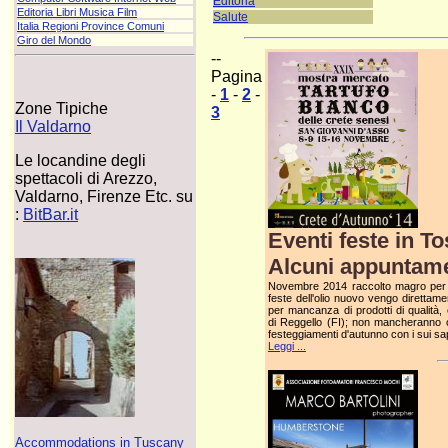
Editoria
Editoria Libri Musica Film
Salute
Italia Regioni Province Comuni
Giro del Mondo
--
Pagina
-
1
-
2
-
Zone Tipiche
3
Il Valdarno
Le locandine degli
spettacoli di Arezzo,
Valdarno, Firenze Etc. su
:
BitBar.it
Eventi feste in 
Alcuni appuntame
Novembre 2014 raccolto magro per l
feste dell'olio nuovo vengo direttame
per mancanza di prodotti di qualità,
di Reggello (FI); non mancheranno 
festeggiamenti d'autunno con i sui sa
Leggi ...
Accommodations in Tuscany