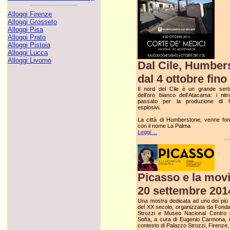
Alloggi Firenze
Alloggi Grosseto
Alloggi Pisa
Alloggi Prato
Alloggi Pistoia
Alloggi Lucca
Alloggi Livorno
Dal Cile, Humbers
dal 4 ottobre fin
Il nord del Cile è un grande serb
dell’oro bianco dell’Atacama: i nitrat
passato per la produzione di fer
esplosivi.
La città di Humberstone, venne fo
con il nome La Palma
Leggi ...
Picasso e la mov
20 settembre 2014
Una mostra dedicata ad uno dei più 
del XX secolo, organizzata da Fond
Strozzi e Museo Nacional Centro 
Sofía, a cura di Eugenio Carmona, n
contesto di Palazzo Strozzi, Firenze, i