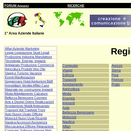
FORUM
RICERCHE
Annunci
1° Area Aziende Italiane
Regi
Affari Aziende Marketing
Legge Legislazione Studi Legali
Produzione Industria Manufatture
Tecnologia, Energia, Impianti,
Artigianato Produzione Commercio
Computer
Arezzo
Agricoltura Prodotti Vino Olio
Viaggi
Siena
Viaggi e Turismo Vacanze
Edilizia
Pisa
Eventi Manifestazioni
Trasporti
Firenze
Soggiornare Hotel Agriturismi B&B
Arredamento
Prato
Immobiliare Vendita Affitto Case
Agricoltura
Materiale per costruzione Impianti
Moda
Moda Abbigliamento Calzature
Bellezza Benessere Cosmesi
Energia
Arte e Design Opere Realizzazioni
Impianti
Arredamento Mobili Antiquariato
Auto
Trasporti Voli Traghetti Treni
Bellezza Benessere
Auto Nuove Usate Officine
Motocicli
Motocicli Nuovi Usati Ricambi
Nautica
Nautica Accessori Assistenza
Affari
Meccacanica Officine Riparazione
Computer Software Internet Web