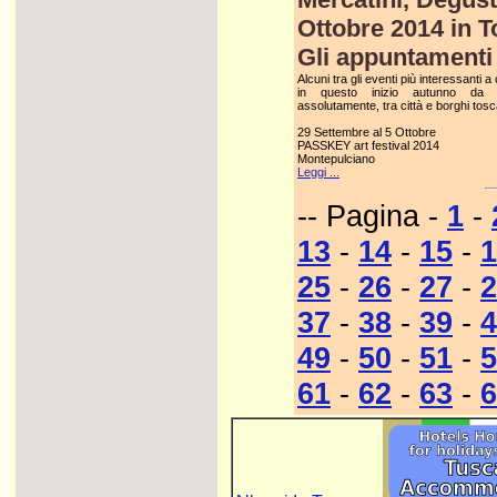
Ottobre 2014 in 
Gli appuntamenti p
Alcuni tra gli eventi più interessanti a
in questo inizio autunno da 
assolutamente, tra città e borghi tosc
29 Settembre al 5 Ottobre
PASSKEY art festival 2014
Montepulciano
Leggi ...
-- Pagina -
1
-
13
-
14
-
15
-
1
25
-
26
-
27
-
2
37
-
38
-
39
-
4
49
-
50
-
51
-
5
61
-
62
-
63
-
6