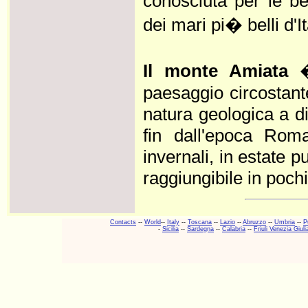
conosciuta per le bel
dei mari pi� belli d'It
Il monte Amiata
�
paesaggio circostant
natura geologica a di
fin dall'epoca Roma
invernali, in estate 
raggiungibile in poc
Contacts
--
World
--
Italy
--
Toscana
--
Lazio
--
Abruzzo
--
Umbria
--
P
-
Sicilia
--
Sardegna
--
Calabria
--
Friuli Venezia Giuli