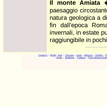
Il monte Amiata
�
paesaggio circostant
natura geologica a di
fin dall'epoca Roma
invernali, in estate 
raggiungibile in poc
Contacts
--
World
--
Italy
--
Toscana
--
Lazio
--
Abruzzo
--
Umbria
--
P
-
Sicilia
--
Sardegna
--
Calabria
--
Friuli Venezia Giuli