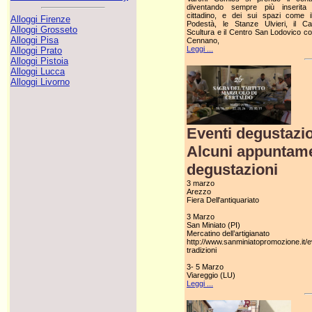
diventando sempre più inserita
cittadino, e dei sui spazi come i
Alloggi Firenze
Podestà, le Stanze Ulvieri, il C
Alloggi Grosseto
Scultura e il Centro San Lodovico con
Alloggi Pisa
Cennano,
Leggi ...
Alloggi Prato
Alloggi Pistoia
Alloggi Lucca
Alloggi Livorno
Eventi degustazi
Alcuni appuntamen
degustazioni
3 marzo
Arezzo
Fiera Dell'antiquariato
3 Marzo
San Miniato (PI)
Mercatino dell’artigianato
http://www.sanminiatopromozione.it/e
tradizioni
3- 5 Marzo
Viareggio (LU)
Leggi ...