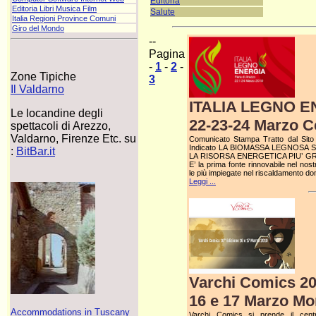
Editoria
Editoria Libri Musica Film
Salute
Italia Regioni Province Comuni
Giro del Mondo
--
Pagina
-
1
-
2
-
Zone Tipiche
3
Il Valdarno
ITALIA LEGNO E
Le locandine degli
22-23-24 Marzo Ce
spettacoli di Arezzo,
Valdarno, Firenze Etc. su
Comunicato Stampa Tratto dal Sito S
Indicato LA BIOMASSA LEGNOSA
:
BitBar.it
LA RISORSA ENERGETICA PIU’ GR
E’ la prima fonte rinnovabile nel nos
le più impiegate nel riscaldamento d
Leggi ...
Varchi Comics 20
16 e 17 Marzo Mo
Accommodations in Tuscany
Varchi Comics si prende il centro