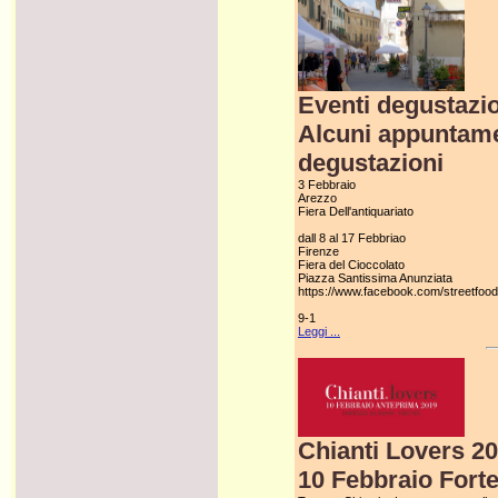
Eventi degustazio
Alcuni appuntamen
degustazioni
3 Febbraio
Arezzo
Fiera Dell'antiquariato
dall 8 al 17 Febbriao
Firenze
Fiera del Cioccolato
Piazza Santissima Anunziata
https://www.facebook.com/streetfood
9-1
Leggi ...
Chianti Lovers 2
10 Febbraio Forte