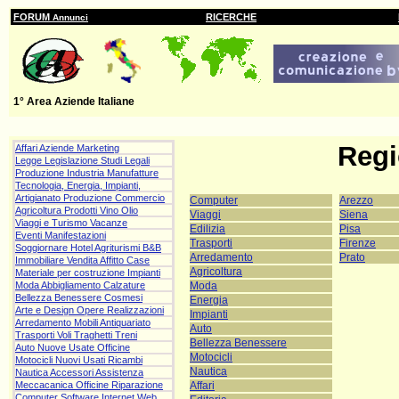
FORUM
RICERCHE
Annunci
1° Area Aziende Italiane
Regi
Affari Aziende Marketing
Legge Legislazione Studi Legali
Produzione Industria Manufatture
Tecnologia, Energia, Impianti,
Artigianato Produzione Commercio
Computer
Arezzo
Agricoltura Prodotti Vino Olio
Viaggi
Siena
Viaggi e Turismo Vacanze
Edilizia
Pisa
Eventi Manifestazioni
Trasporti
Firenze
Soggiornare Hotel Agriturismi B&B
Arredamento
Prato
Immobiliare Vendita Affitto Case
Agricoltura
Materiale per costruzione Impianti
Moda
Moda Abbigliamento Calzature
Bellezza Benessere Cosmesi
Energia
Arte e Design Opere Realizzazioni
Impianti
Arredamento Mobili Antiquariato
Auto
Trasporti Voli Traghetti Treni
Bellezza Benessere
Auto Nuove Usate Officine
Motocicli
Motocicli Nuovi Usati Ricambi
Nautica
Nautica Accessori Assistenza
Affari
Meccacanica Officine Riparazione
Computer Software Internet Web