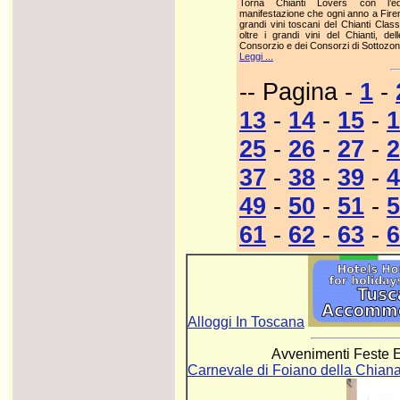
Torna Chianti Lovers con l’ed
manifestazione che ogni anno a Firen
grandi vini toscani del Chianti Clas
oltre i grandi vini del Chianti, del
Consorzio e dei Consorzi di Sottozon
Leggi ...
-- Pagina -
1
-
13
-
14
-
15
-
1
25
-
26
-
27
-
2
37
-
38
-
39
-
4
49
-
50
-
51
-
5
61
-
62
-
63
-
6
Alloggi In Toscana
Avvenimenti Feste E
Carnevale di Foiano della Chian