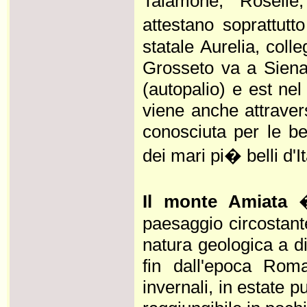
Talamone, Roselle,
attestano soprattut
statale Aurelia, coll
Grosseto va a Siena 
(autopalio) e est ne
viene anche attraver
conosciuta per le bel
dei mari pi� belli d'It
Il monte Amiata
�
paesaggio circostant
natura geologica a di
fin dall'epoca Roma
invernali, in estate 