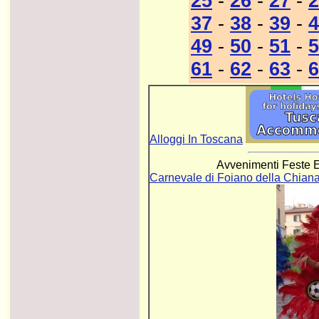
25
-
26
-
27
-
2
37
-
38
-
39
-
4
49
-
50
-
51
-
5
61
-
62
-
63
-
6
Alloggi In Toscana
Avvenimenti Feste E
Carnevale di Foiano della Chian