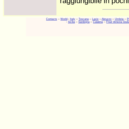
raggiungibile in poc
Contacts
--
World
--
Italy
--
Toscana
--
Lazio
--
Abruzzo
--
Umbria
--
P
-
Sicilia
--
Sardegna
--
Calabria
--
Friuli Venezia Giuli