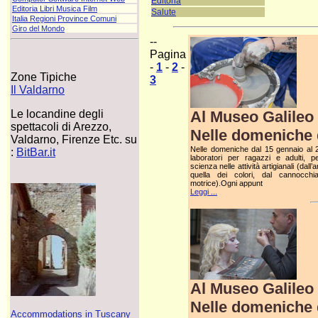
Editoria
Editoria Libri Musica Film
Salute
Italia Regioni Province Comuni
Giro del Mondo
--
Pagina
-
1
-
2
-
Zone Tipiche
3
Il Valdarno
Al Museo Galileo 
Le locandine degli
spettacoli di Arezzo,
Nelle domeniche d
Valdarno, Firenze Etc. su
Nelle domeniche dal 15 gennaio al 2 
:
BitBar.it
laboratori per ragazzi e adulti, p
scienza nelle attività artigianali (dall’
quella dei colori, dal cannocchia
motrice).Ogni appunt
Leggi ...
Al Museo Galileo 
Nelle domeniche d
Accommodations in Tuscany