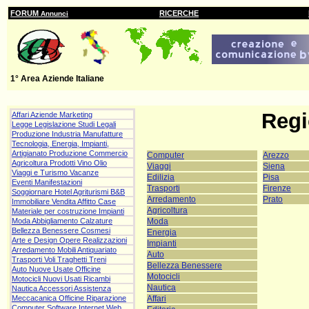
FORUM
RICERCHE
Annunci
1° Area Aziende Italiane
Regi
Affari Aziende Marketing
Legge Legislazione Studi Legali
Produzione Industria Manufatture
Tecnologia, Energia, Impianti,
Artigianato Produzione Commercio
Computer
Arezzo
Agricoltura Prodotti Vino Olio
Viaggi
Siena
Viaggi e Turismo Vacanze
Edilizia
Pisa
Eventi Manifestazioni
Trasporti
Firenze
Soggiornare Hotel Agriturismi B&B
Arredamento
Prato
Immobiliare Vendita Affitto Case
Agricoltura
Materiale per costruzione Impianti
Moda
Moda Abbigliamento Calzature
Bellezza Benessere Cosmesi
Energia
Arte e Design Opere Realizzazioni
Impianti
Arredamento Mobili Antiquariato
Auto
Trasporti Voli Traghetti Treni
Bellezza Benessere
Auto Nuove Usate Officine
Motocicli
Motocicli Nuovi Usati Ricambi
Nautica
Nautica Accessori Assistenza
Affari
Meccacanica Officine Riparazione
Computer Software Internet Web