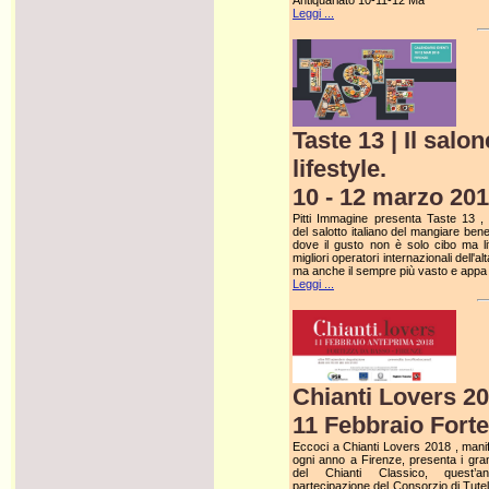
Antiquariato 10-11-12 Ma
Leggi ...
Taste 13 | Il salo
lifestyle.
10 - 12 marzo 201
Pitti Immagine presenta Taste 13 ,
del salotto italiano del mangiare ben
dove il gusto non è solo cibo ma lif
migliori operatori internazionali dell'a
ma anche il sempre più vasto e appa
Leggi ...
Chianti Lovers 2
11 Febbraio Forte
Eccoci a Chianti Lovers 2018 , mani
ogni anno a Firenze, presenta i gran
del Chianti Classico, quest’
partecipazione del Consorzio di Tutel