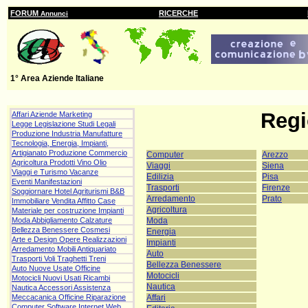
FORUM
RICERCHE
Annunci
1° Area Aziende Italiane
Regi
Affari Aziende Marketing
Legge Legislazione Studi Legali
Produzione Industria Manufatture
Tecnologia, Energia, Impianti,
Artigianato Produzione Commercio
Computer
Arezzo
Agricoltura Prodotti Vino Olio
Viaggi
Siena
Viaggi e Turismo Vacanze
Edilizia
Pisa
Eventi Manifestazioni
Trasporti
Firenze
Soggiornare Hotel Agriturismi B&B
Arredamento
Prato
Immobiliare Vendita Affitto Case
Agricoltura
Materiale per costruzione Impianti
Moda
Moda Abbigliamento Calzature
Bellezza Benessere Cosmesi
Energia
Arte e Design Opere Realizzazioni
Impianti
Arredamento Mobili Antiquariato
Auto
Trasporti Voli Traghetti Treni
Bellezza Benessere
Auto Nuove Usate Officine
Motocicli
Motocicli Nuovi Usati Ricambi
Nautica
Nautica Accessori Assistenza
Affari
Meccacanica Officine Riparazione
Computer Software Internet Web