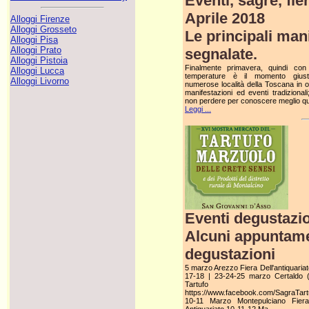
Eventi, sagre, fie
Aprile 2018
Alloggi Firenze
Alloggi Grosseto
Le principali mani
Alloggi Pisa
Alloggi Prato
segnalate.
Alloggi Pistoia
Finalmente primavera, quindi con l
Alloggi Lucca
temperature è il momento giust
Alloggi Livorno
numerose località della Toscana in o
manifestazioni ed eventi tradizional
non perdere per conoscere meglio q
Leggi ...
Eventi degustazi
Alcuni appuntamen
degustazioni
5 marzo Arezzo Fiera Dell'antiquariat
17-18 | 23-24-25 marzo Certaldo (
Tartufo Mar
https://www.facebook.com/SagraTart
10-11 Marzo Montepulciano Fiera