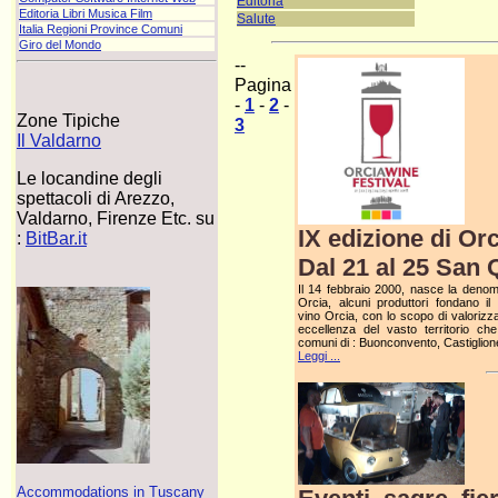
Editoria
Editoria Libri Musica Film
Salute
Italia Regioni Province Comuni
Giro del Mondo
--
Pagina
-
1
-
2
-
Zone Tipiche
3
Il Valdarno
Le locandine degli
spettacoli di Arezzo,
Valdarno, Firenze Etc. su
IX edizione di Or
:
BitBar.it
Dal 21 al 25 San 
Il 14 febbraio 2000, nasce la den
Orcia, alcuni produttori fondano il
vino Orcia, con lo scopo di valorizzar
eccellenza del vasto territorio c
comuni di : Buonconvento, Castiglion
Leggi ...
Accommodations in Tuscany