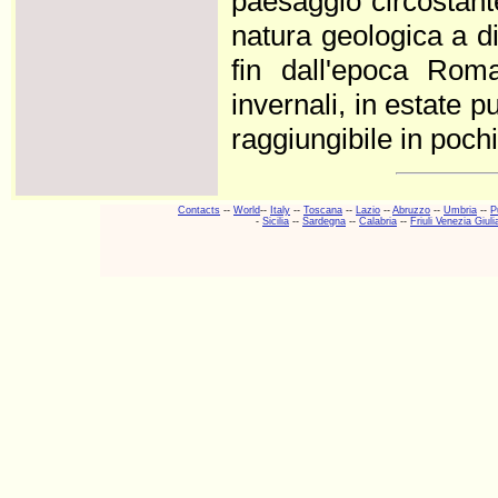
paesaggio circostant
natura geologica a di
fin dall'epoca Roma
invernali, in estate 
raggiungibile in poc
Contacts
--
World
--
Italy
--
Toscana
--
Lazio
--
Abruzzo
--
Umbria
--
P
-
Sicilia
--
Sardegna
--
Calabria
--
Friuli Venezia Giuli