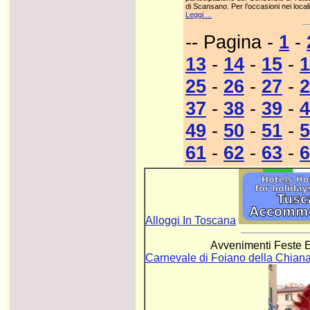
di Scansano. Per l’occasioni nei locali
Leggi ...
-- Pagina -
1
-
13
-
14
-
15
-
1
25
-
26
-
27
-
2
37
-
38
-
39
-
4
49
-
50
-
51
-
5
61
-
62
-
63
-
6
Alloggi In Toscana
Avvenimenti Feste E
Carnevale di Foiano della Chian